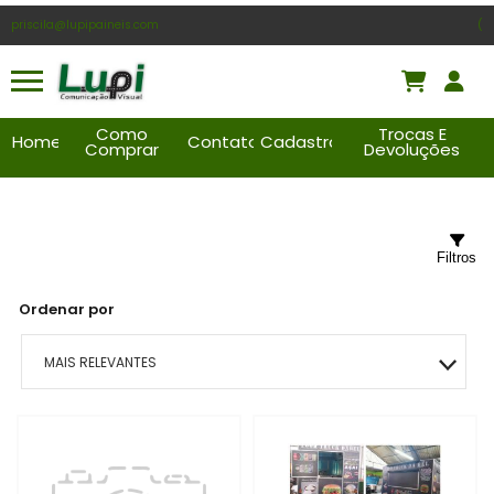
priscila@lupipaineis.com
(
Como
Trocas E
Home
Contato
Cadastro
Comprar
Devoluções
Filtros
Ordenar por
MAIS RELEVANTES
MAIS VENDIDOS
MENOR PREÇO